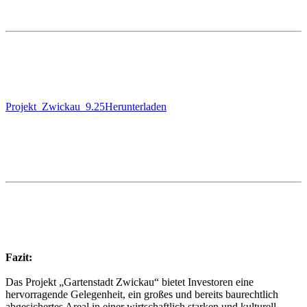
Projekt_Zwickau_9.25
Herunterladen
Fazit:
Das Projekt „Gartenstadt Zwickau“ bietet Investoren eine
hervorragende Gelegenheit, ein großes und bereits baurechtlich
abgesichertes Areal in einer wirtschaftlich starken und kulturell